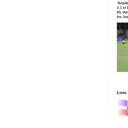
Repúbl
1-1 el
85, du
los Jue
Livio