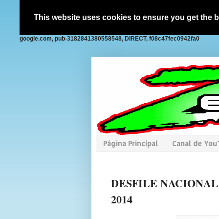
This website uses cookies to ensure you get the 
google.com, pub-3182841380558548, DIRECT, f08c47fec0942fa0
Página Principal
Canal de Yo
DESFILE NACIONA
2014