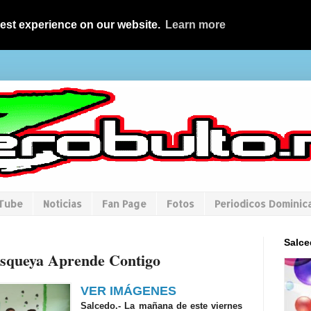
best experience on our website.
Learn more
uTube
Noticias
Fan Page
Fotos
Periodicos Dominic
Salce
squeya Aprende Contigo
VER IMÁGENES
Salcedo.- La mañana de este viernes