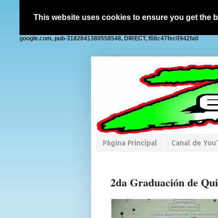
This website uses cookies to ensure you get the 
google.com, pub-3182841380558548, DIRECT, f08c47fec0942fa0
Página Principal
Canal de Yo
2da Graduación de Qui