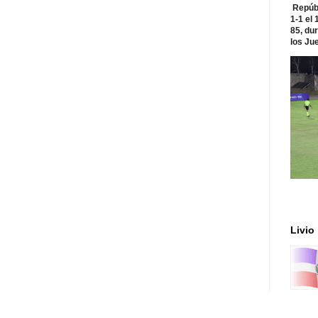
Repúbl
1-1 el
85, du
los Jue
Livio