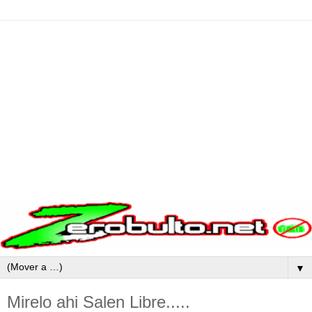
▼
Mirelo ahi Salen Libre.....