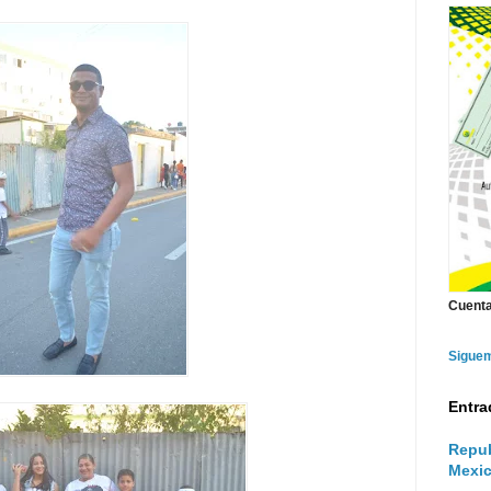
Cuenta
Sigue
Entra
Repub
Mexic