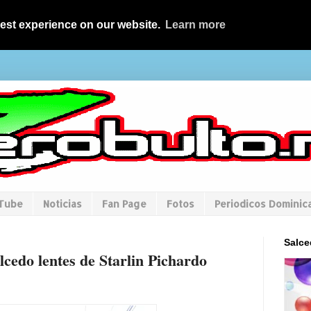
best experience on our website.
Learn more
uTube
Noticias
Fan Page
Fotos
Periodicos Dominic
Salce
lcedo lentes de Starlin Pichardo