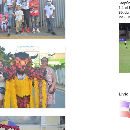
Repúbl
1-1 el
85, du
los Jue
Livio