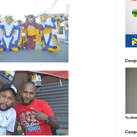
Coope
Tu din
Coope