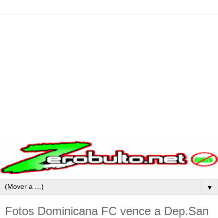
▼
Fotos Dominicana FC vence a Dep.San