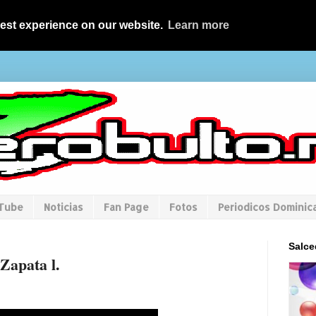
best experience on our website.
Learn more
uTube
Noticias
Fan Page
Fotos
Periodicos Dominic
Salce
Zapata l.