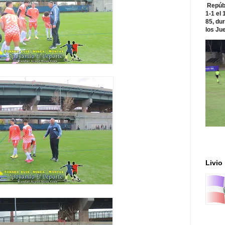
Repúbl
1-1 el
85, du
los Jue
Livio