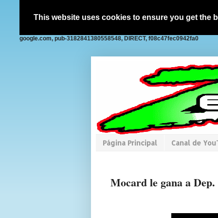
This website uses cookies to ensure you get the 
google.com, pub-3182841380558548, DIRECT, f08c47fec0942fa0
Página Principal
Canal de Yo
Mocard le gana a Dep. 