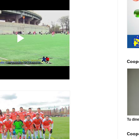
Coope
Tu din
Coope