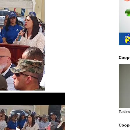
Coope
Tu din
Coope