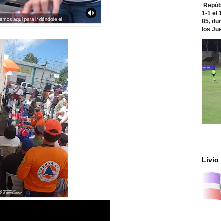
Repúbl
1-1 el
85, du
los Jue
Livio