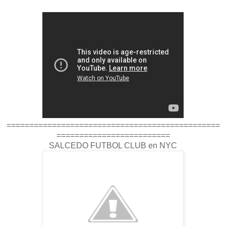
===============================================
=========================
SALCEDO FUTBOL CLUB en NYC