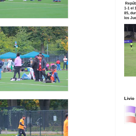
Repúbl
1-1 el
85, du
los Jue
Livio