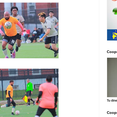
Coope
Tu din
Coope