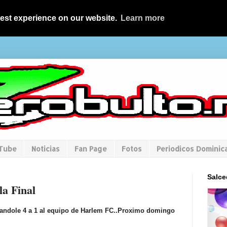
best experience on our website.
Learn more
uTube
Noticias
Fan Page
Fotos
Periodicos Dominic
Salce
a Final
andole 4 a 1 al equipo de Harlem FC..Proximo domingo
.